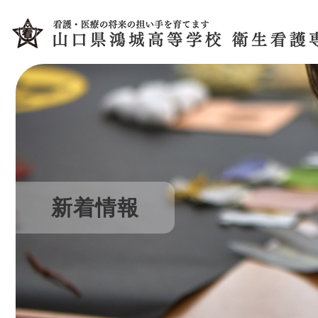
コ
ナ
ン
ビ
テ
ゲ
ン
ー
ツ
シ
へ
ョ
ス
ン
キ
に
ッ
移
プ
動
新着情報