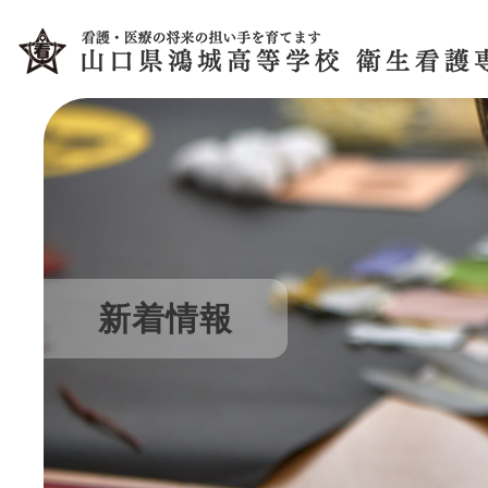
コ
ナ
ン
ビ
テ
ゲ
ン
ー
ツ
シ
へ
ョ
ス
ン
キ
に
ッ
移
プ
動
新着情報