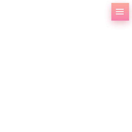
コ
ナ
ン
ビ
テ
ゲ
ン
ー
ツ
シ
へ
ョ
ス
ン
キ
に
新着情報
ッ
移
プ
動
HOME
新着情報
NEWS
NEWS
2026.03.24
NEWS