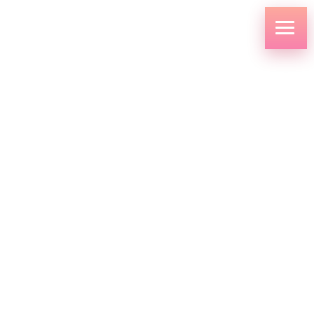
コ
ナ
ン
ビ
テ
ゲ
ン
ー
ツ
シ
へ
ョ
ス
ン
キ
に
新着情報
ッ
移
プ
動
HOME
新着情報
NEWS
令和７年度（第25回）卒業式を挙行しました
2026.03.02
NEWS