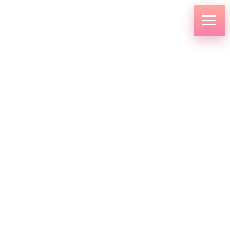
コ
ナ
ン
ビ
テ
ゲ
ン
ー
ツ
シ
へ
ョ
ス
ン
キ
に
新着情報
ッ
移
プ
動
HOME
新着情報
お知らせ
第27回入学式が挙行されました
2026.04.08
お知らせ