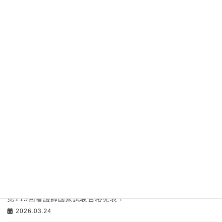
７月11日（土）入試説明会＆見学会 当日の駐車場について
2026.07.10
７月８日（水）衛生看護科３年生に採血の演習を行いまし
た。
2026.07.09
専攻科見学会＆入試説明会のお知らせ
2026.06.29
第27回入学式が挙行されました
2026.04.08
令和８年度入学式のお知らせ
2026.04.01
第115回看護師国家試験合格発表！
2026.03.24