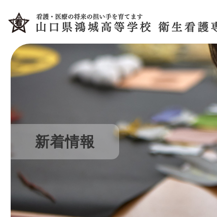
コ
ナ
ン
ビ
テ
ゲ
ン
ー
ツ
シ
へ
ョ
ス
ン
キ
に
ッ
移
プ
動
新着情報