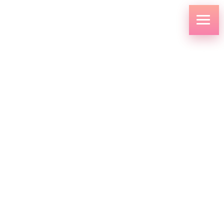
コ
ナ
ン
ビ
テ
ゲ
ン
ー
ツ
シ
へ
ョ
ス
ン
キ
に
新着情報
ッ
移
プ
動
HOME
新着情報
お知らせ
ホームページをリニューアルしました！
2023.03.24
お知らせ