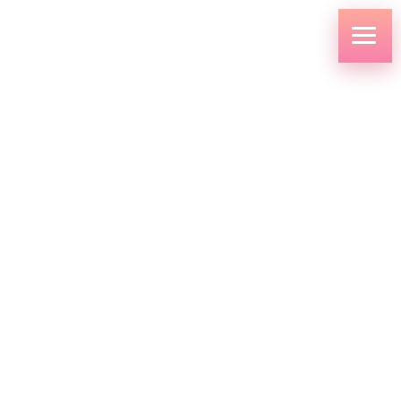
コ
ナ
ン
ビ
テ
ゲ
ン
ー
ツ
シ
へ
ョ
ス
ン
キ
に
新着情報
ッ
移
プ
動
HOME
新着情報
お知らせ
７月12日（土）入試説明会の駐車場について（ご案内）
2025.07.10
お知らせ